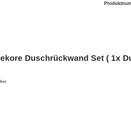
Produktnu
dekore Duschrückwand Set ( 1x 
eber