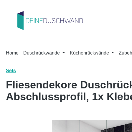
m Hauptinhalt springen
Zur Suche springen
Zur Hauptnavigation springen
Home
Duschrückwände
Küchenrückwände
Zubeh
Sets
Fliesendekore Duschrüc
Abschlussprofil, 1x Kleb
Bildergalerie überspringen