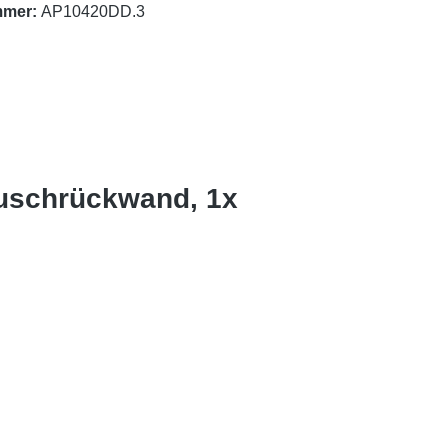
mmer:
AP10420DD.3
Duschrückwand, 1x