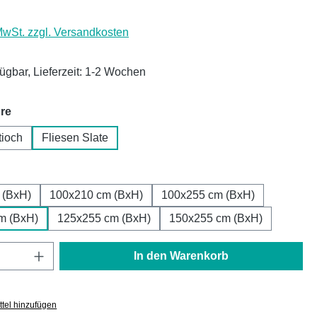
 MwSt. zzgl. Versandkosten
fügbar, Lieferzeit: 1-2 Wochen
auswählen
re
tioch
Fliesen Slate
ählen
 (BxH)
100x210 cm (BxH)
100x255 cm (BxH)
m (BxH)
125x255 cm (BxH)
150x255 cm (BxH)
Anzahl: Gib den gewünschten Wert ein oder
In den Warenkorb
tel hinzufügen