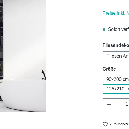
Preise inkl.
Sofort ver
Fliesendeko
Fliesen An
ausw
Größe
90x200 cm
125x210 c
Produkt 
Zum Merkzet