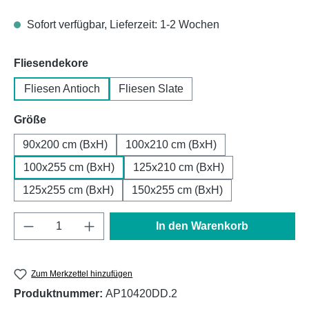
Sofort verfügbar, Lieferzeit: 1-2 Wochen
auswählen
Fliesendekore
Fliesen Antioch
Fliesen Slate
auswählen
Größe
90x200 cm (BxH)
100x210 cm (BxH)
100x255 cm (BxH)
125x210 cm (BxH)
125x255 cm (BxH)
150x255 cm (BxH)
Produkt Anzahl: Gib den gewünschten Wert e
In den Warenkorb
Zum Merkzettel hinzufügen
Produktnummer:
AP10420DD.2