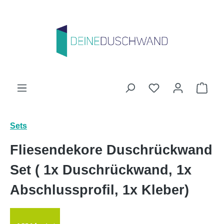
Zum Hauptinhalt springen
Du hast 0 Produk
Ware
Sets
Fliesendekore Duschrückwand
Set ( 1x Duschrückwand, 1x
Abschlussprofil, 1x Kleber)