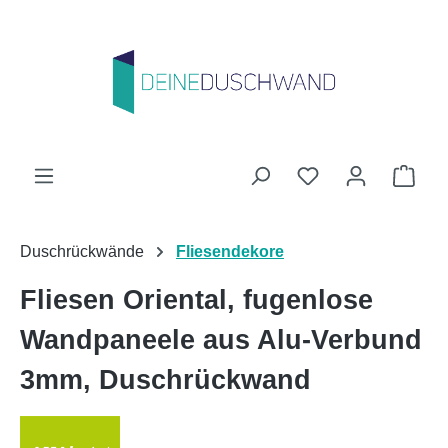
Zum Hauptinhalt springen
Du hast 0 Produk
Ware
Duschrückwände
Fliesendekore
Fliesen Oriental, fugenlose
Wandpaneele aus Alu-Verbund
3mm, Duschrückwand