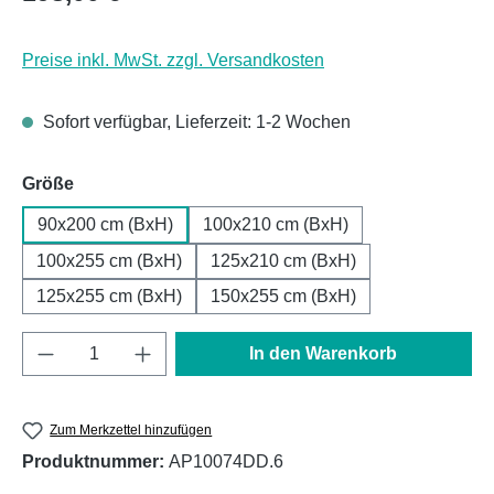
Preise inkl. MwSt. zzgl. Versandkosten
Sofort verfügbar, Lieferzeit: 1-2 Wochen
auswählen
Größe
90x200 cm (BxH)
100x210 cm (BxH)
100x255 cm (BxH)
125x210 cm (BxH)
125x255 cm (BxH)
150x255 cm (BxH)
Produkt Anzahl: Gib den gewünschten Wert e
In den Warenkorb
Zum Merkzettel hinzufügen
Produktnummer:
AP10074DD.6