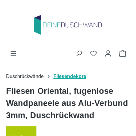
Zum Hauptinhalt springen
Du hast 0 Produk
Ware
Duschrückwände
Fliesendekore
Fliesen Oriental, fugenlose
Wandpaneele aus Alu-Verbund
3mm, Duschrückwand