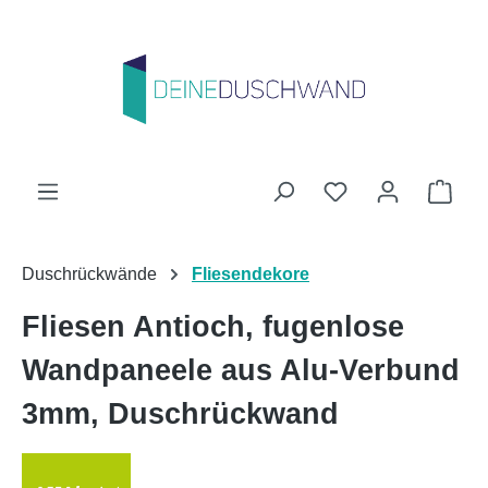
Zum Hauptinhalt springen
Du hast 0 Produk
Ware
Duschrückwände
Fliesendekore
Fliesen Antioch, fugenlose
Wandpaneele aus Alu-Verbund
3mm, Duschrückwand