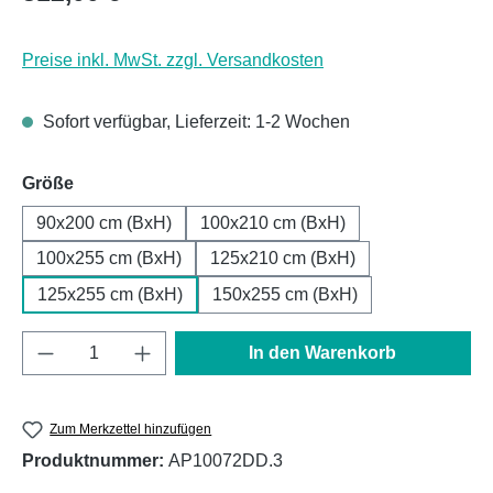
Preise inkl. MwSt. zzgl. Versandkosten
Sofort verfügbar, Lieferzeit: 1-2 Wochen
auswählen
Größe
90x200 cm (BxH)
100x210 cm (BxH)
100x255 cm (BxH)
125x210 cm (BxH)
125x255 cm (BxH)
150x255 cm (BxH)
Produkt Anzahl: Gib den gewünschten Wert e
In den Warenkorb
Zum Merkzettel hinzufügen
Produktnummer:
AP10072DD.3