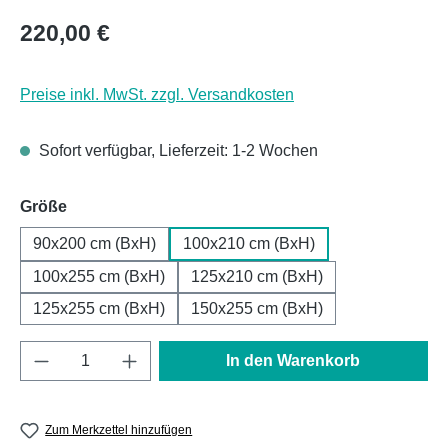
Regulärer Preis:
220,00 €
Preise inkl. MwSt. zzgl. Versandkosten
Sofort verfügbar, Lieferzeit: 1-2 Wochen
auswählen
Größe
90x200 cm (BxH)
100x210 cm (BxH)
100x255 cm (BxH)
125x210 cm (BxH)
125x255 cm (BxH)
150x255 cm (BxH)
Produkt Anzahl: Gib den gewünschten Wert e
In den Warenkorb
Zum Merkzettel hinzufügen