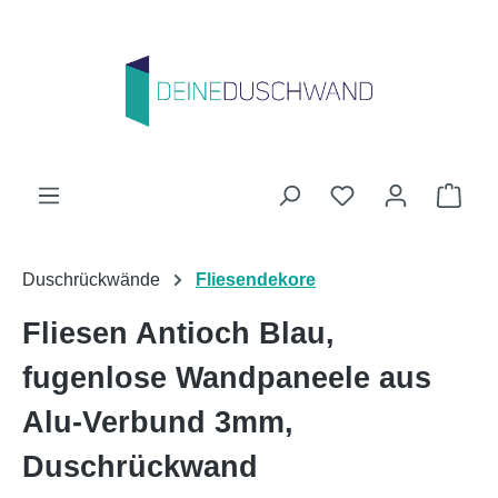
Zum Hauptinhalt springen
Du hast 0 Produk
Ware
Duschrückwände
Fliesendekore
Fliesen Antioch Blau,
fugenlose Wandpaneele aus
Alu-Verbund 3mm,
Duschrückwand