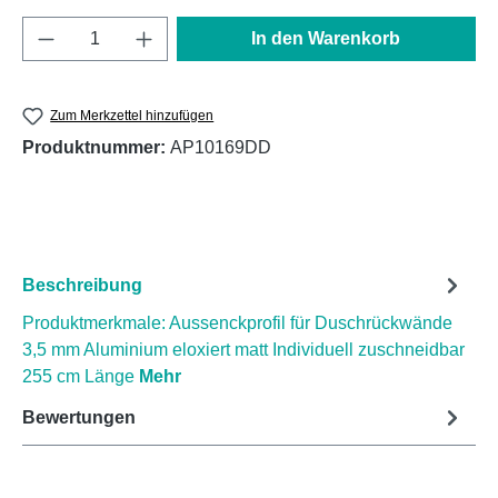
Produkt Anzahl: Gib den gewünschten Wert e
In den Warenkorb
Zum Merkzettel hinzufügen
Produktnummer:
AP10169DD
Beschreibung
Produktmerkmale: Aussenckprofil für Duschrückwände
3,5 mm Aluminium eloxiert matt Individuell zuschneidbar
255 cm Länge
Mehr
Bewertungen