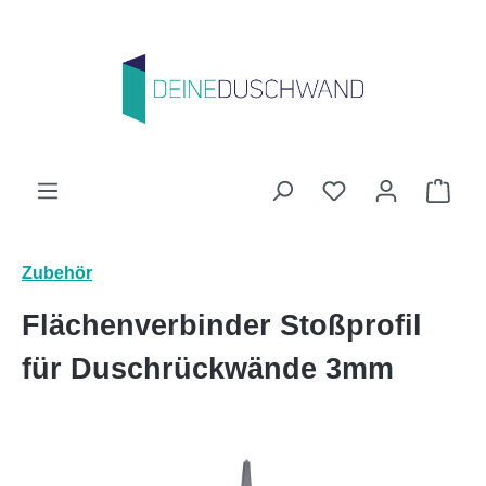
Zum Hauptinhalt springen
Du hast 0 Produk
Ware
Zubehör
Flächenverbinder Stoßprofil
für Duschrückwände 3mm
Bildergalerie überspringen