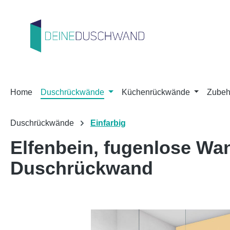
m Hauptinhalt springen
Zur Suche springen
Zur Hauptnavigation springen
Home
Duschrückwände
Küchenrückwände
Zubeh
Duschrückwände
Einfarbig
Elfenbein, fugenlose W
Duschrückwand
Bildergalerie überspringen