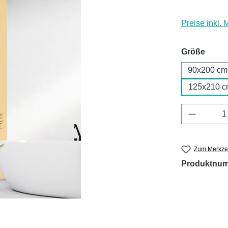
Preise inkl.
ausw
Größe
90x200 cm
125x210 c
Produkt 
Zum Merkzet
Produktnu