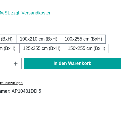
 MwSt. zzgl. Versandkosten
ählen
 (BxH)
100x210 cm (BxH)
100x255 cm (BxH)
m (BxH)
125x255 cm (BxH)
150x255 cm (BxH)
Anzahl: Gib den gewünschten Wert ein oder
In den Warenkorb
tel hinzufügen
mmer:
AP10431DD.5