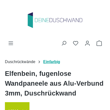
Zum Hauptinhalt springen
Du hast 0 Produk
Ware
Duschrückwände
Einfarbig
Elfenbein, fugenlose
Wandpaneele aus Alu-Verbund
3mm, Duschrückwand