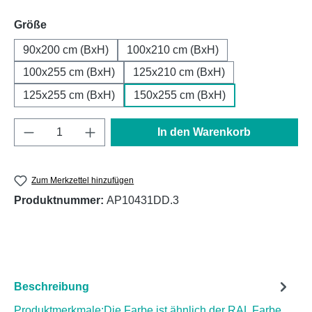
auswählen
Größe
90x200 cm (BxH)
100x210 cm (BxH)
100x255 cm (BxH)
125x210 cm (BxH)
125x255 cm (BxH)
150x255 cm (BxH)
Produkt Anzahl: Gib den gewünschten Wert e
In den Warenkorb
Zum Merkzettel hinzufügen
Produktnummer:
AP10431DD.3
Beschreibung
Produktmerkmale:Die Farbe ist ähnlich der RAL Farbe