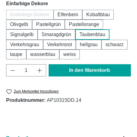
auswählen
Einfarbige Dekore
Einfarbige Dekore
Elfenbein
Kobaltblau
(Diese Option ist zurzeit nicht verfügbar.)
Olivgelb
Pastellgrün
Pastellorange
Signalgelb
Smaragdgrün
Taubenblau
Verkehrsgrau
Verkehrsrot
hellgrau
schwarz
taupe
wasserblau
weiss
Produkt Anzahl: Gib den gewünschten Wert e
In den Warenkorb
Zum Merkzettel hinzufügen
Produktnummer:
AP10315DD.14