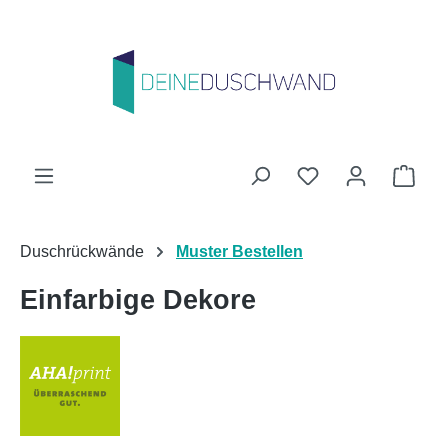
Zum Hauptinhalt springen
Du hast 0 Produk
Ware
Duschrückwände
Muster Bestellen
Einfarbige Dekore