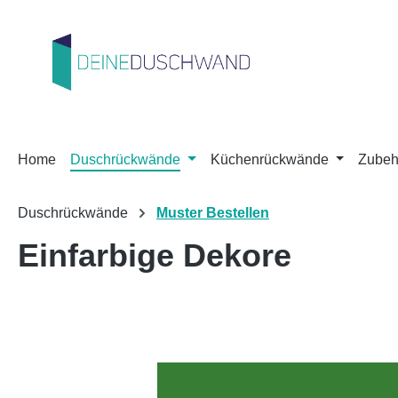
m Hauptinhalt springen
Zur Suche springen
Zur Hauptnavigation springen
Home
Duschrückwände
Küchenrückwände
Zubeh
Duschrückwände
Muster Bestellen
Einfarbige Dekore
Bildergalerie überspringen