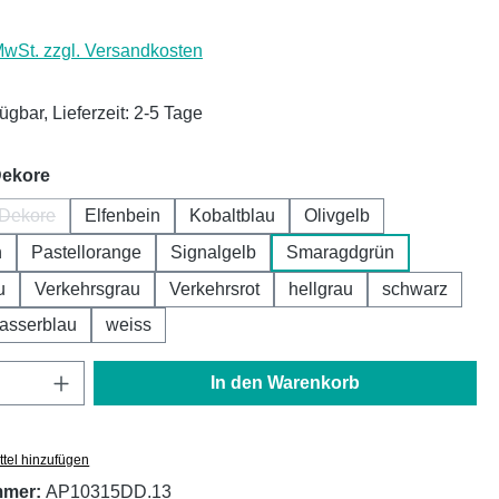
 MwSt. zzgl. Versandkosten
ügbar, Lieferzeit: 2-5 Tage
auswählen
Dekore
 Dekore
Elfenbein
Kobaltblau
Olivgelb
iese Option ist zurzeit nicht verfügbar.)
n
Pastellorange
Signalgelb
Smaragdgrün
u
Verkehrsgrau
Verkehrsrot
hellgrau
schwarz
asserblau
weiss
Anzahl: Gib den gewünschten Wert ein oder
In den Warenkorb
tel hinzufügen
mmer:
AP10315DD.13