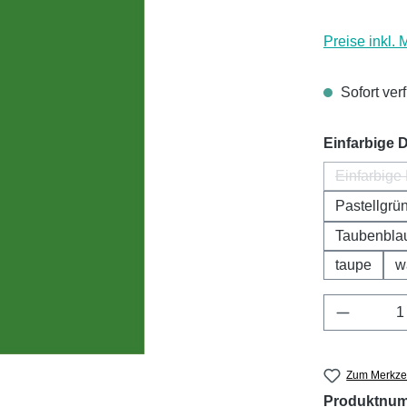
Preise inkl.
Sofort verf
Einfarbige 
Einfarbige
(D
Pastellgrü
Taubenbla
taupe
w
Produkt 
Zum Merkzet
Produktnu