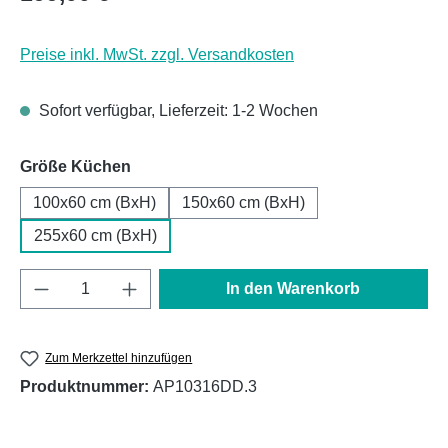
Preise inkl. MwSt. zzgl. Versandkosten
Sofort verfügbar, Lieferzeit: 1-2 Wochen
auswählen
Größe Küchen
100x60 cm (BxH)
150x60 cm (BxH)
255x60 cm (BxH)
Produkt Anzahl: Gib den gewünschten Wert e
In den Warenkorb
Zum Merkzettel hinzufügen
Produktnummer:
AP10316DD.3