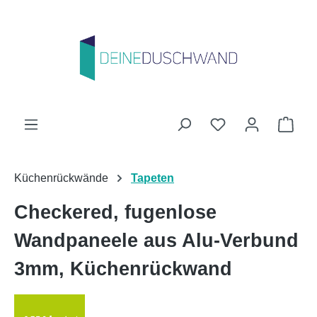
Zum Hauptinhalt springen
Du hast 0 Produk
Ware
Küchenrückwände
Tapeten
Checkered, fugenlose
Wandpaneele aus Alu-Verbund
3mm, Küchenrückwand