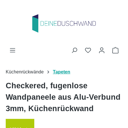
Zum Hauptinhalt springen
Du hast 0 Produk
Ware
Küchenrückwände
Tapeten
Checkered, fugenlose
Wandpaneele aus Alu-Verbund
3mm, Küchenrückwand