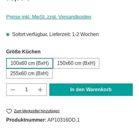
Preise inkl. MwSt. zzgl. Versandkosten
Sofort verfügbar, Lieferzeit: 1-2 Wochen
auswählen
Größe Küchen
100x60 cm (BxH)
150x60 cm (BxH)
255x60 cm (BxH)
Produkt Anzahl: Gib den gewünschten Wert e
In den Warenkorb
Zum Merkzettel hinzufügen
Produktnummer:
AP10316DD.1