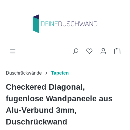
Zum Hauptinhalt springen
Du hast 0 Produk
Ware
Duschrückwände
Tapeten
Checkered Diagonal,
fugenlose Wandpaneele aus
Alu-Verbund 3mm,
Duschrückwand