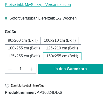
Preise inkl. MwSt. zzgl. Versandkosten
Sofort verfügbar, Lieferzeit: 1-2 Wochen
auswählen
Größe
90x200 cm (BxH)
100x210 cm (BxH)
100x255 cm (BxH)
125x210 cm (BxH)
125x255 cm (BxH)
150x255 cm (BxH)
Produkt Anzahl: Gib den gewünschten Wert e
In den Warenkorb
Zum Merkzettel hinzufügen
Produktnummer:
AP10324DD.6