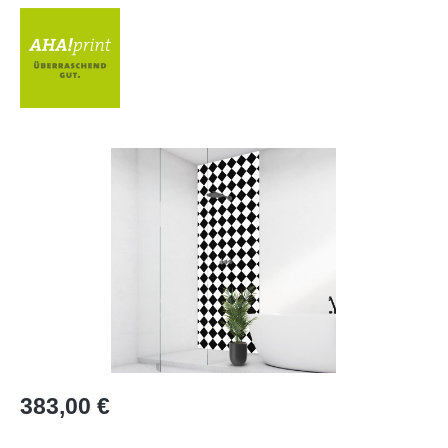
Bildergalerie überspringen
Regulärer Preis:
383,00 €