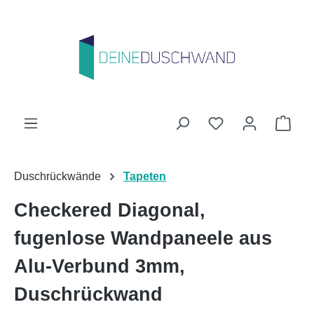
Zum Hauptinhalt springen
Du hast 0 Produk
Ware
Duschrückwände
Tapeten
Checkered Diagonal,
fugenlose Wandpaneele aus
Alu-Verbund 3mm,
Duschrückwand