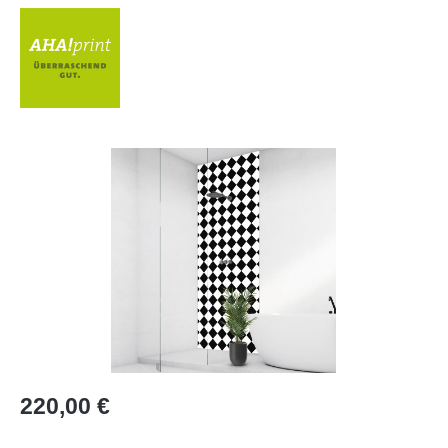
Bildergalerie überspringen
Regulärer Preis:
220,00 €