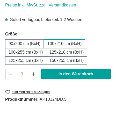
Preise inkl. MwSt. zzgl. Versandkosten
Sofort verfügbar, Lieferzeit: 1-2 Wochen
auswählen
Größe
90x200 cm (BxH)
100x210 cm (BxH)
100x255 cm (BxH)
125x210 cm (BxH)
125x255 cm (BxH)
150x255 cm (BxH)
Produkt Anzahl: Gib den gewünschten Wert e
In den Warenkorb
Zum Merkzettel hinzufügen
Produktnummer:
AP10324DD.5