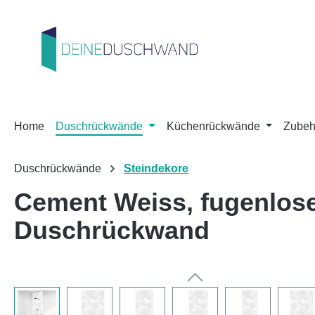
m Hauptinhalt springen
Zur Suche springen
Zur Hauptnavigation springen
Home
Duschrückwände
Küchenrückwände
Zubeh
Duschrückwände
Steindekore
Cement Weiss, fugenlos
Duschrückwand
Bildergalerie überspringen