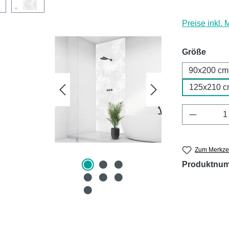
Preise inkl.
ausw
Größe
90x200 cm
125x210 c
Produkt 
Zum Merkzet
Produktnu