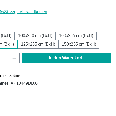
 MwSt. zzgl. Versandkosten
ählen
 (BxH)
100x210 cm (BxH)
100x255 cm (BxH)
m (BxH)
125x255 cm (BxH)
150x255 cm (BxH)
Anzahl: Gib den gewünschten Wert ein oder
In den Warenkorb
tel hinzufügen
mmer:
AP10449DD.6