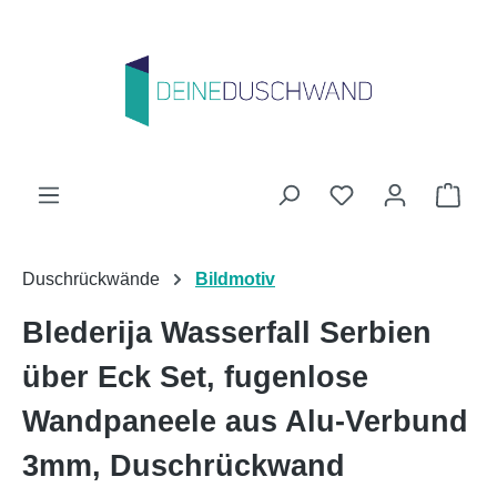
Zum Hauptinhalt springen
Du hast 0 Produk
Ware
Duschrückwände
Bildmotiv
Blederija Wasserfall Serbien
über Eck Set, fugenlose
Wandpaneele aus Alu-Verbund
3mm, Duschrückwand