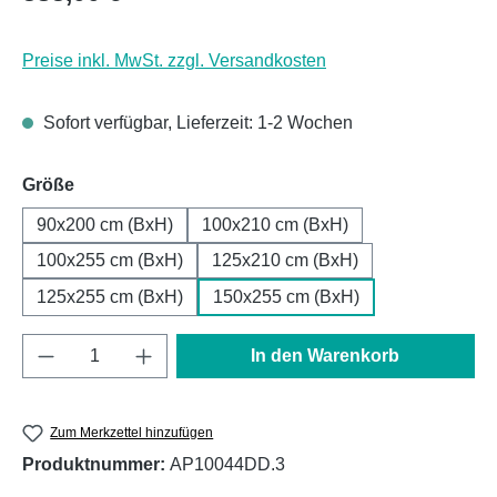
Preise inkl. MwSt. zzgl. Versandkosten
Sofort verfügbar, Lieferzeit: 1-2 Wochen
auswählen
Größe
90x200 cm (BxH)
100x210 cm (BxH)
100x255 cm (BxH)
125x210 cm (BxH)
125x255 cm (BxH)
150x255 cm (BxH)
Produkt Anzahl: Gib den gewünschten Wert e
In den Warenkorb
Zum Merkzettel hinzufügen
Produktnummer:
AP10044DD.3