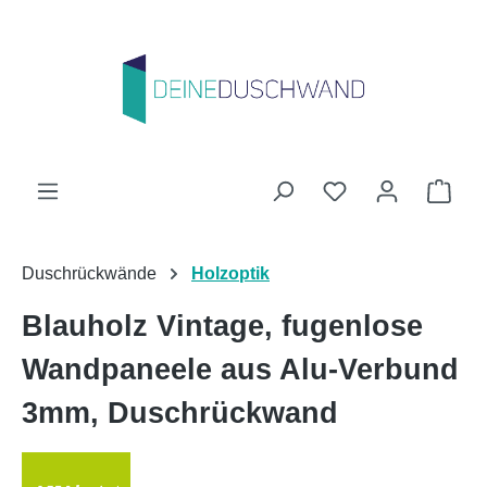
Zum Hauptinhalt springen
Du hast 0 Produk
Ware
Duschrückwände
Holzoptik
Blauholz Vintage, fugenlose
Wandpaneele aus Alu-Verbund
3mm, Duschrückwand