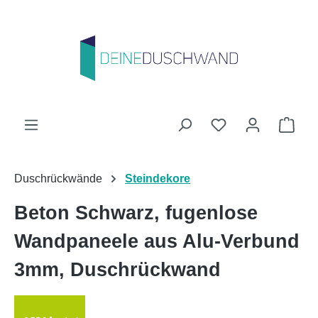
Zum Hauptinhalt springen
Du hast 0 Produk
Ware
Duschrückwände
Steindekore
Beton Schwarz, fugenlose
Wandpaneele aus Alu-Verbund
3mm, Duschrückwand