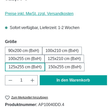
Preise inkl. MwSt. zzgl. Versandkosten
Sofort verfügbar, Lieferzeit: 1-2 Wochen
auswählen
Größe
90x200 cm (BxH)
100x210 cm (BxH)
100x255 cm (BxH)
125x210 cm (BxH)
125x255 cm (BxH)
150x255 cm (BxH)
Produkt Anzahl: Gib den gewünschten Wert e
In den Warenkorb
Zum Merkzettel hinzufügen
Produktnummer:
AP10040DD.4