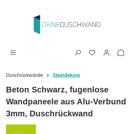
Zum Hauptinhalt springen
Du hast 0 Produk
Ware
Duschrückwände
Steindekore
Beton Schwarz, fugenlose
Wandpaneele aus Alu-Verbund
3mm, Duschrückwand