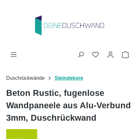
Zum Hauptinhalt springen
Du hast 0 Produk
Ware
Duschrückwände
Steindekore
Beton Rustic, fugenlose
Wandpaneele aus Alu-Verbund
3mm, Duschrückwand