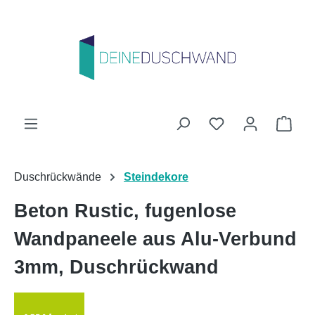
Zum Hauptinhalt springen
Du hast 0 Produk
Ware
Duschrückwände
Steindekore
Beton Rustic, fugenlose
Wandpaneele aus Alu-Verbund
3mm, Duschrückwand