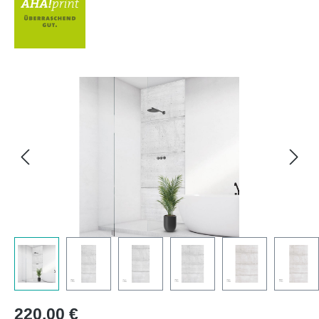
Bildergalerie überspringen
Regulärer Preis:
220,00 €