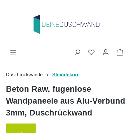
Zum Hauptinhalt springen
Du hast 0 Produk
Ware
Duschrückwände
Steindekore
Beton Raw, fugenlose
Wandpaneele aus Alu-Verbund
3mm, Duschrückwand