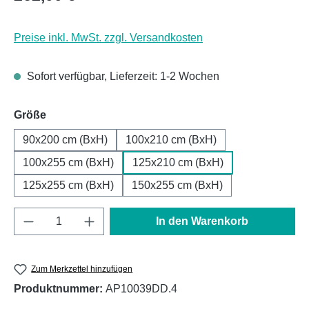
Preise inkl. MwSt. zzgl. Versandkosten
Sofort verfügbar, Lieferzeit: 1-2 Wochen
auswählen
Größe
90x200 cm (BxH)
100x210 cm (BxH)
100x255 cm (BxH)
125x210 cm (BxH)
125x255 cm (BxH)
150x255 cm (BxH)
Produkt Anzahl: Gib den gewünschten Wert e
In den Warenkorb
Zum Merkzettel hinzufügen
Produktnummer:
AP10039DD.4