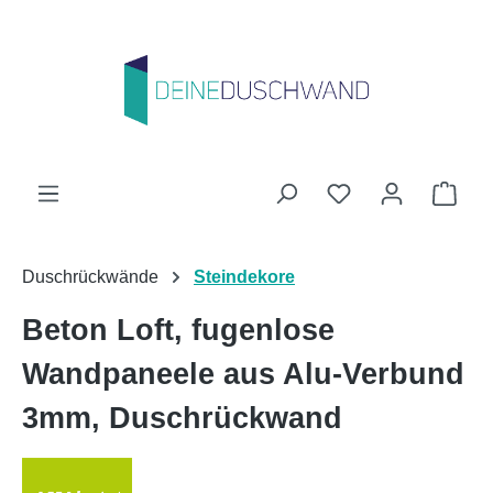
Zum Hauptinhalt springen
Du hast 0 Produk
Ware
Duschrückwände
Steindekore
Beton Loft, fugenlose
Wandpaneele aus Alu-Verbund
3mm, Duschrückwand