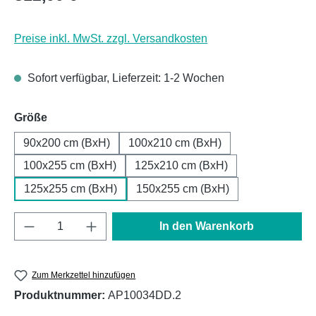
Preise inkl. MwSt. zzgl. Versandkosten
Sofort verfügbar, Lieferzeit: 1-2 Wochen
auswählen
Größe
90x200 cm (BxH)
100x210 cm (BxH)
100x255 cm (BxH)
125x210 cm (BxH)
125x255 cm (BxH)
150x255 cm (BxH)
Produkt Anzahl: Gib den gewünschten Wert e
In den Warenkorb
Zum Merkzettel hinzufügen
Produktnummer:
AP10034DD.2