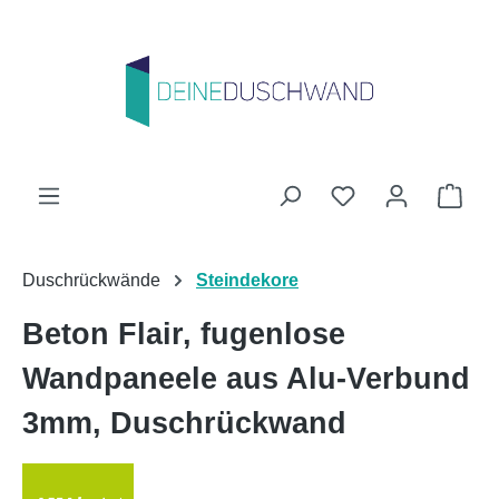
Zum Hauptinhalt springen
Du hast 0 Produk
Ware
Duschrückwände
Steindekore
Beton Flair, fugenlose
Wandpaneele aus Alu-Verbund
3mm, Duschrückwand