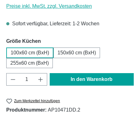
Preise inkl. MwSt. zzgl. Versandkosten
Sofort verfügbar, Lieferzeit: 1-2 Wochen
auswählen
Größe Küchen
100x60 cm (BxH)
150x60 cm (BxH)
255x60 cm (BxH)
Produkt Anzahl: Gib den gewünschten Wert e
In den Warenkorb
Zum Merkzettel hinzufügen
Produktnummer:
AP10471DD.2