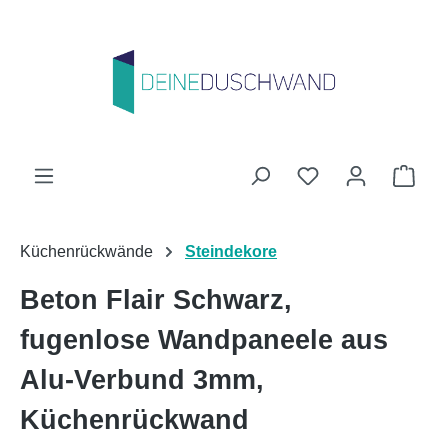
Zum Hauptinhalt springen
Du hast 0 Produk
Ware
Küchenrückwände
Steindekore
Beton Flair Schwarz,
fugenlose Wandpaneele aus
Alu-Verbund 3mm,
Küchenrückwand