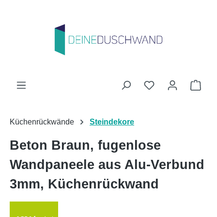
Zum Hauptinhalt springen
Du hast 0 Produk
Ware
Küchenrückwände
Steindekore
Beton Braun, fugenlose
Wandpaneele aus Alu-Verbund
3mm, Küchenrückwand