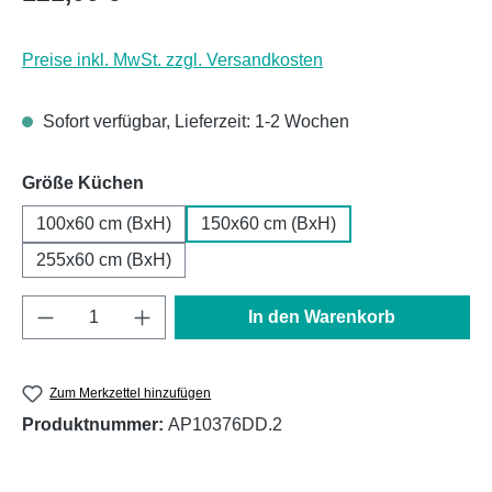
Preise inkl. MwSt. zzgl. Versandkosten
Sofort verfügbar, Lieferzeit: 1-2 Wochen
auswählen
Größe Küchen
100x60 cm (BxH)
150x60 cm (BxH)
255x60 cm (BxH)
Produkt Anzahl: Gib den gewünschten Wert e
In den Warenkorb
Zum Merkzettel hinzufügen
Produktnummer:
AP10376DD.2