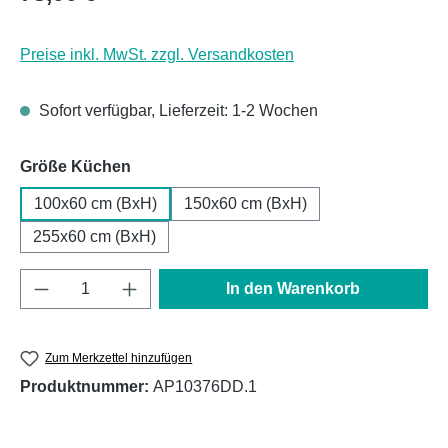
Preise inkl. MwSt. zzgl. Versandkosten
Sofort verfügbar, Lieferzeit: 1-2 Wochen
auswählen
Größe Küchen
100x60 cm (BxH)
150x60 cm (BxH)
255x60 cm (BxH)
Produkt Anzahl: Gib den gewünschten Wert e
In den Warenkorb
Zum Merkzettel hinzufügen
Produktnummer:
AP10376DD.1