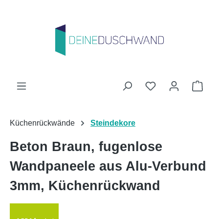
Zum Hauptinhalt springen
Du hast 0 Produk
Ware
Küchenrückwände
Steindekore
Beton Braun, fugenlose
Wandpaneele aus Alu-Verbund
3mm, Küchenrückwand