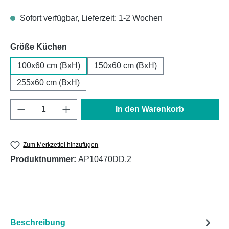
Sofort verfügbar, Lieferzeit: 1-2 Wochen
auswählen
Größe Küchen
100x60 cm (BxH)
150x60 cm (BxH)
255x60 cm (BxH)
Produkt Anzahl: Gib den gewünschten Wert e
In den Warenkorb
Zum Merkzettel hinzufügen
Produktnummer:
AP10470DD.2
Beschreibung