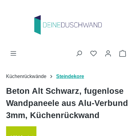
Zum Hauptinhalt springen
Du hast 0 Produk
Ware
Küchenrückwände
Steindekore
Beton Alt Schwarz, fugenlose
Wandpaneele aus Alu-Verbund
3mm, Küchenrückwand