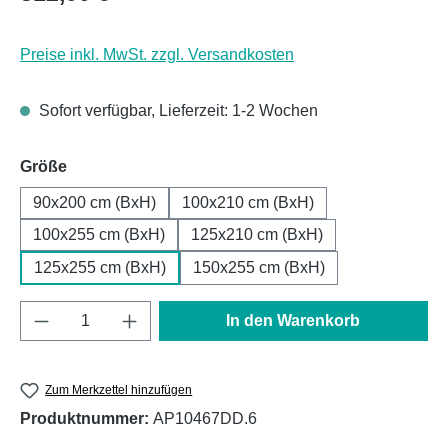
Preise inkl. MwSt. zzgl. Versandkosten
Sofort verfügbar, Lieferzeit: 1-2 Wochen
auswählen
Größe
90x200 cm (BxH)
100x210 cm (BxH)
100x255 cm (BxH)
125x210 cm (BxH)
125x255 cm (BxH)
150x255 cm (BxH)
Produkt Anzahl: Gib den gewünschten Wert e
In den Warenkorb
Zum Merkzettel hinzufügen
Produktnummer:
AP10467DD.6