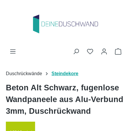
Zum Hauptinhalt springen
Du hast 0 Produk
Ware
Duschrückwände
Steindekore
Beton Alt Schwarz, fugenlose
Wandpaneele aus Alu-Verbund
3mm, Duschrückwand