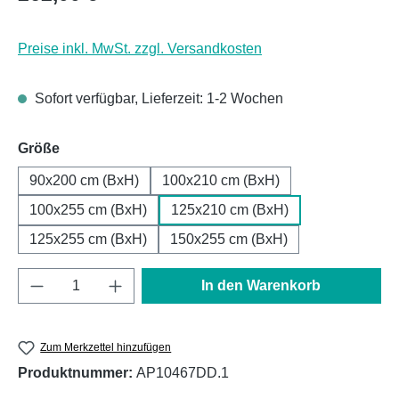
Preise inkl. MwSt. zzgl. Versandkosten
Sofort verfügbar, Lieferzeit: 1-2 Wochen
auswählen
Größe
90x200 cm (BxH)
100x210 cm (BxH)
100x255 cm (BxH)
125x210 cm (BxH)
125x255 cm (BxH)
150x255 cm (BxH)
Produkt Anzahl: Gib den gewünschten Wert e
In den Warenkorb
Zum Merkzettel hinzufügen
Produktnummer:
AP10467DD.1