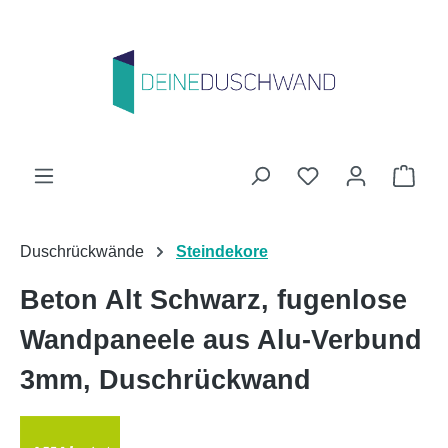
Zum Hauptinhalt springen
Du hast 0 Produk
Ware
Duschrückwände
Steindekore
Beton Alt Schwarz, fugenlose
Wandpaneele aus Alu-Verbund
3mm, Duschrückwand