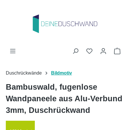
Zum Hauptinhalt springen
Du hast 0 Produk
Ware
Duschrückwände
Bildmotiv
Bambuswald, fugenlose
Wandpaneele aus Alu-Verbund
3mm, Duschrückwand