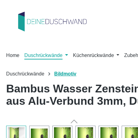
m Hauptinhalt springen
Zur Suche springen
Zur Hauptnavigation springen
Home
Duschrückwände
Küchenrückwände
Zubeh
Duschrückwände
Bildmotiv
Bambus Wasser Zenstein
aus Alu-Verbund 3mm, 
Bildergalerie überspringen