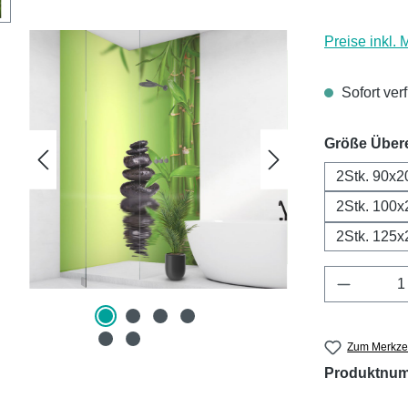
Preise inkl.
Sofort ver
Größe Über
2Stk. 90x2
2Stk. 100x
2Stk. 125x
Produkt 
Zum Merkzet
Produktnu