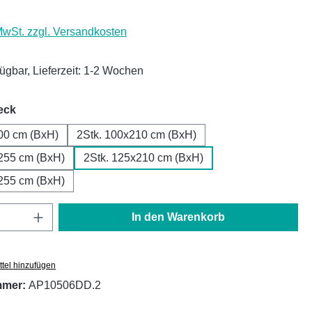
 MwSt. zzgl. Versandkosten
fügbar, Lieferzeit: 1-2 Wochen
auswählen
eck
00 cm (BxH)
2Stk. 100x210 cm (BxH)
255 cm (BxH)
2Stk. 125x210 cm (BxH)
255 cm (BxH)
Anzahl: Gib den gewünschten Wert ein oder
In den Warenkorb
tel hinzufügen
mmer:
AP10506DD.2