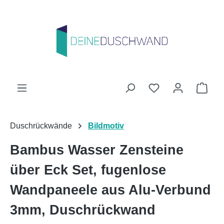
Zum Hauptinhalt springen
Du hast 0 Produk
Ware
Duschrückwände
Bildmotiv
Bambus Wasser Zensteine
über Eck Set, fugenlose
Wandpaneele aus Alu-Verbund
3mm, Duschrückwand