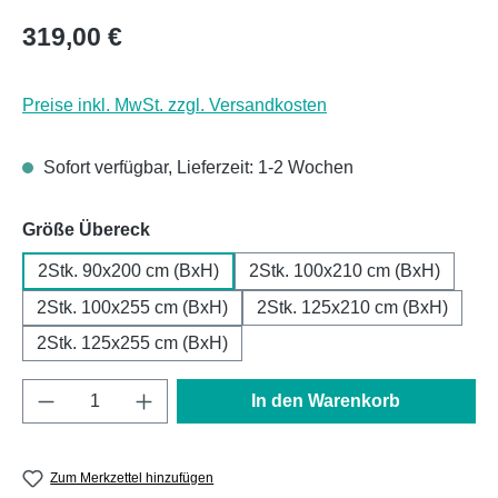
Regulärer Preis:
319,00 €
Preise inkl. MwSt. zzgl. Versandkosten
Sofort verfügbar, Lieferzeit: 1-2 Wochen
auswählen
Größe Übereck
2Stk. 90x200 cm (BxH)
2Stk. 100x210 cm (BxH)
2Stk. 100x255 cm (BxH)
2Stk. 125x210 cm (BxH)
2Stk. 125x255 cm (BxH)
Produkt Anzahl: Gib den gewünschten Wert e
In den Warenkorb
Zum Merkzettel hinzufügen