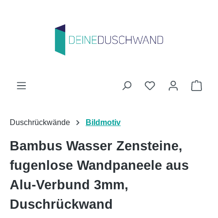
Zum Hauptinhalt springen
Du hast 0 Produk
Ware
Duschrückwände
Bildmotiv
Bambus Wasser Zensteine,
fugenlose Wandpaneele aus
Alu-Verbund 3mm,
Duschrückwand