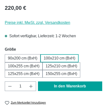
Regulärer Preis:
220,00 €
Preise inkl. MwSt. zzgl. Versandkosten
Sofort verfügbar, Lieferzeit: 1-2 Wochen
auswählen
Größe
90x200 cm (BxH)
100x210 cm (BxH)
100x255 cm (BxH)
125x210 cm (BxH)
125x255 cm (BxH)
150x255 cm (BxH)
Produkt Anzahl: Gib den gewünschten Wert e
In den Warenkorb
Zum Merkzettel hinzufügen