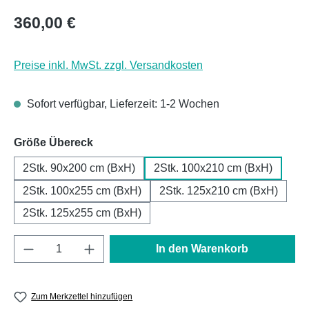
Regulärer Preis:
360,00 €
Preise inkl. MwSt. zzgl. Versandkosten
Sofort verfügbar, Lieferzeit: 1-2 Wochen
auswählen
Größe Übereck
2Stk. 90x200 cm (BxH)
2Stk. 100x210 cm (BxH)
2Stk. 100x255 cm (BxH)
2Stk. 125x210 cm (BxH)
2Stk. 125x255 cm (BxH)
Produkt Anzahl: Gib den gewünschten Wert e
In den Warenkorb
Zum Merkzettel hinzufügen