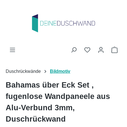
Zum Hauptinhalt springen
Du hast 0 Produk
Ware
Duschrückwände
Bildmotiv
Bahamas über Eck Set ,
fugenlose Wandpaneele aus
Alu-Verbund 3mm,
Duschrückwand