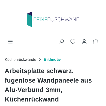
Zum Hauptinhalt springen
Du hast 0 Produk
Ware
Küchenrückwände
Bildmotiv
Arbeitsplatte schwarz,
fugenlose Wandpaneele aus
Alu-Verbund 3mm,
Küchenrückwand