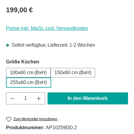
Regulärer Preis:
199,00 €
Preise inkl. MwSt. zzgl. Versandkosten
Sofort verfügbar, Lieferzeit: 1-2 Wochen
auswählen
Größe Küchen
100x60 cm (BxH)
150x60 cm (BxH)
255x60 cm (BxH)
Produkt Anzahl: Gib den gewünschten Wert e
In den Warenkorb
Zum Merkzettel hinzufügen
Produktnummer:
AP10259DD.2