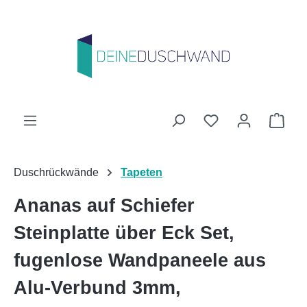
Zum Hauptinhalt springen
Du hast 0 Produk
Ware
Duschrückwände
Tapeten
Ananas auf Schiefer
Steinplatte über Eck Set,
fugenlose Wandpaneele aus
Alu-Verbund 3mm,