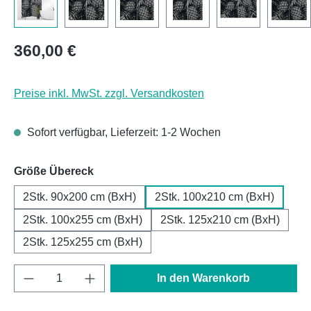
Regulärer Preis:
360,00 €
Preise inkl. MwSt. zzgl. Versandkosten
Sofort verfügbar, Lieferzeit: 1-2 Wochen
auswählen
Größe Übereck
2Stk. 90x200 cm (BxH)
2Stk. 100x210 cm (BxH)
2Stk. 100x255 cm (BxH)
2Stk. 125x210 cm (BxH)
2Stk. 125x255 cm (BxH)
Produkt Anzahl: Gib den gewünschten Wert e
In den Warenkorb