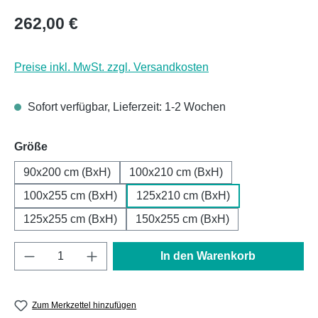
Regulärer Preis:
262,00 €
Preise inkl. MwSt. zzgl. Versandkosten
Sofort verfügbar, Lieferzeit: 1-2 Wochen
auswählen
Größe
90x200 cm (BxH)
100x210 cm (BxH)
100x255 cm (BxH)
125x210 cm (BxH)
125x255 cm (BxH)
150x255 cm (BxH)
Produkt Anzahl: Gib den gewünschten Wert e
In den Warenkorb
Zum Merkzettel hinzufügen