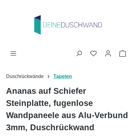
Zum Hauptinhalt springen
Du hast 0 Produk
Ware
Duschrückwände
Tapeten
Ananas auf Schiefer
Steinplatte, fugenlose
Wandpaneele aus Alu-Verbund
3mm, Duschrückwand