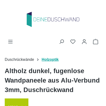
Zum Hauptinhalt springen
Du hast 0 Produk
Ware
Duschrückwände
Holzoptik
Altholz dunkel, fugenlose
Wandpaneele aus Alu-Verbund
3mm, Duschrückwand