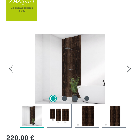
Bildergalerie überspringen
Regulärer Preis:
220,00 €