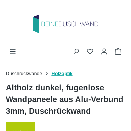
Zum Hauptinhalt springen
Du hast 0 Produk
Ware
Duschrückwände
Holzoptik
Altholz dunkel, fugenlose
Wandpaneele aus Alu-Verbund
3mm, Duschrückwand