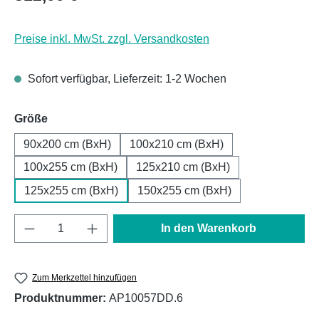
Preise inkl. MwSt. zzgl. Versandkosten
Sofort verfügbar, Lieferzeit: 1-2 Wochen
auswählen
Größe
90x200 cm (BxH)
100x210 cm (BxH)
100x255 cm (BxH)
125x210 cm (BxH)
125x255 cm (BxH)
150x255 cm (BxH)
Produkt Anzahl: Gib den gewünschten Wert e
In den Warenkorb
Zum Merkzettel hinzufügen
Produktnummer:
AP10057DD.6