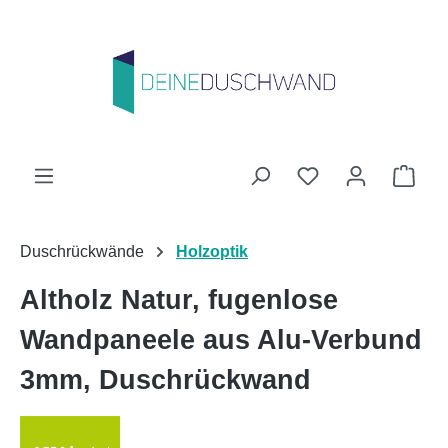
Zum Hauptinhalt springen
Du hast 0 Produk
Ware
Duschrückwände
Holzoptik
Altholz Natur, fugenlose
Wandpaneele aus Alu-Verbund
3mm, Duschrückwand