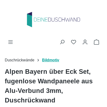
Zum Hauptinhalt springen
Du hast 0 Produk
Ware
Duschrückwände
Bildmotiv
Alpen Bayern über Eck Set,
fugenlose Wandpaneele aus
Alu-Verbund 3mm,
Duschrückwand