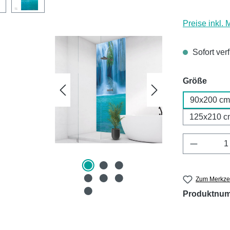
Preise inkl.
Sofort ver
ausw
Größe
90x200 cm
125x210 c
Produkt 
Zum Merkzet
Produktnu