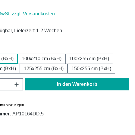
 MwSt. zzgl. Versandkosten
fügbar, Lieferzeit: 1-2 Wochen
ählen
 (BxH)
100x210 cm (BxH)
100x255 cm (BxH)
m (BxH)
125x255 cm (BxH)
150x255 cm (BxH)
Anzahl: Gib den gewünschten Wert ein oder
In den Warenkorb
tel hinzufügen
mmer:
AP10164DD.5