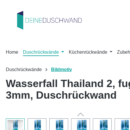
m Hauptinhalt springen
Zur Suche springen
Zur Hauptnavigation springen
Home
Duschrückwände
Küchenrückwände
Zubeh
Duschrückwände
Bildmotiv
Wasserfall Thailand 2, 
3mm, Duschrückwand
Bildergalerie überspringen