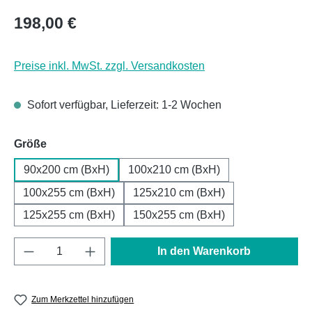
Regulärer Preis:
198,00 €
Preise inkl. MwSt. zzgl. Versandkosten
Sofort verfügbar, Lieferzeit: 1-2 Wochen
auswählen
Größe
90x200 cm (BxH)
100x210 cm (BxH)
100x255 cm (BxH)
125x210 cm (BxH)
125x255 cm (BxH)
150x255 cm (BxH)
Produkt Anzahl: Gib den gewünschten Wert e
In den Warenkorb
Zum Merkzettel hinzufügen