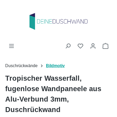
Zum Hauptinhalt springen
Du hast 0 Produk
Ware
Duschrückwände
Bildmotiv
Tropischer Wasserfall,
fugenlose Wandpaneele aus
Alu-Verbund 3mm,
Duschrückwand