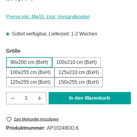
Preise inkl. MwSt. zzgl. Versandkosten
Sofort verfügbar, Lieferzeit: 1-2 Wochen
auswählen
Größe
90x200 cm (BxH)
100x210 cm (BxH)
100x255 cm (BxH)
125x210 cm (BxH)
125x255 cm (BxH)
150x255 cm (BxH)
Produkt Anzahl: Gib den gewünschten Wert e
In den Warenkorb
Zum Merkzettel hinzufügen
Produktnummer:
AP10248DD.6