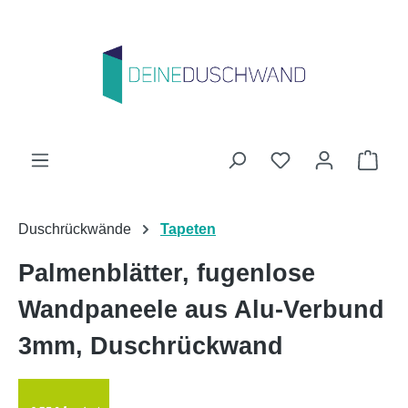
Zum Hauptinhalt springen
Du hast 0 Produk
Ware
Duschrückwände
Tapeten
Palmenblätter, fugenlose
Wandpaneele aus Alu-Verbund
3mm, Duschrückwand